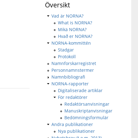
Översikt
Vad är NORNA?
What is NORNA?
Mikä NORNA?
Hvað er NORNA?
NORNA-kommittén
Stadgar
Protokoll
Namnforskarregistret
Personnamnstermer
Namnbibliografi
NORNA-rapporter
Digitaliserade artiklar
För redaktörer
Redaktörsanvisningar
Manuskriptanvisningar
Bedömningsformulär
Andra publikationer
Nya publikationer
Nyhetsbrev (t.o.m. 2013)