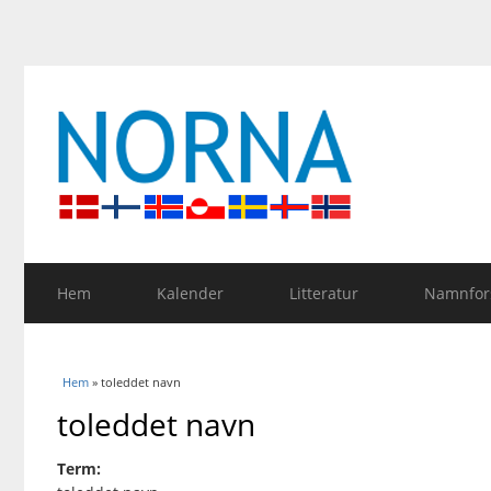
Hem
Kalender
Litteratur
Namnfors
Du är här
Hem
» toleddet navn
toleddet navn
Term: