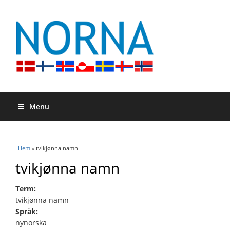
Menu
Du är här
Hem
» tvikjønna namn
tvikjønna namn
Term:
tvikjønna namn
Språk:
nynorska