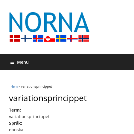
Menu
Du är här
Hem
» variationsprincippet
variationsprincippet
Term:
variationsprincippet
Språk:
danska