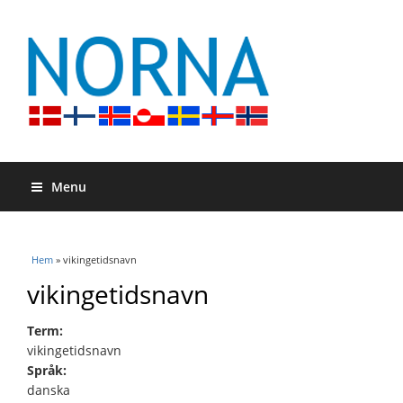
Menu
Du är här
Hem
» vikingetidsnavn
vikingetidsnavn
Term:
vikingetidsnavn
Språk:
danska