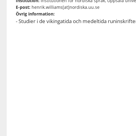
Institution:
Institutionen för nordiska språk, Uppsala unive
E-post:
henrik.williams[at]nordiska.uu.se
Övrig information:
- Studier i de vikingatida och medeltida runinskri