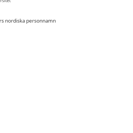
rsitet
fters nordiska personnamn