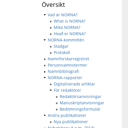
Översikt
Vad är NORNA?
What is NORNA?
Mikä NORNA?
Hvað er NORNA?
NORNA-kommittén
Stadgar
Protokoll
Namnforskarregistret
Personnamnstermer
Namnbibliografi
NORNA-rapporter
Digitaliserade artiklar
För redaktörer
Redaktörsanvisningar
Manuskriptanvisningar
Bedömningsformulär
Andra publikationer
Nya publikationer
Nyhetsbrev (t.o.m. 2013)