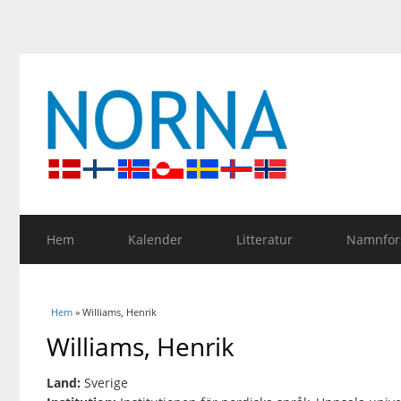
Hem
Kalender
Litteratur
Namnfors
Du är här
Hem
» Williams, Henrik
Williams, Henrik
Land:
Sverige