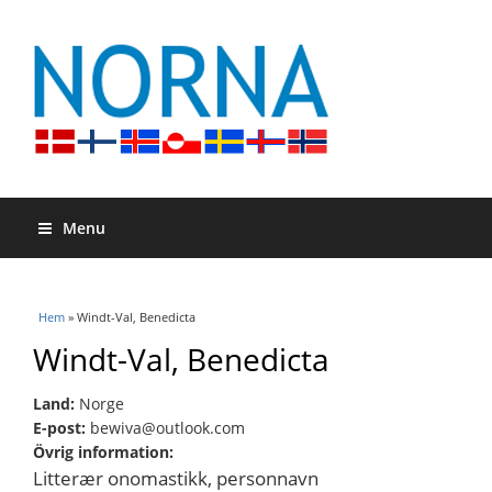
Menu
Du är här
Hem
» Windt-Val, Benedicta
Windt-Val, Benedicta
Land:
Norge
E-post:
bewiva@outlook.com
Övrig information:
Litterær onomastikk, personnavn