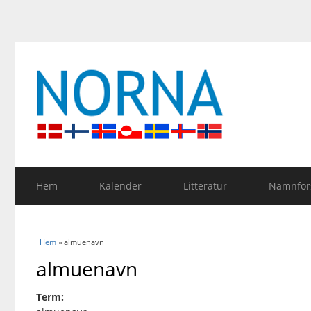
Hem
Kalender
Litteratur
Namnfors
Du är här
Hem
» almuenavn
almuenavn
Term: