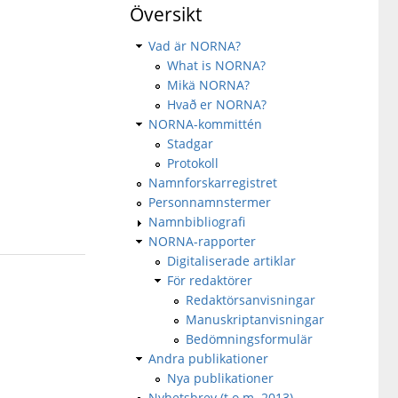
Översikt
Vad är NORNA?
What is NORNA?
Mikä NORNA?
Hvað er NORNA?
NORNA-kommittén
Stadgar
Protokoll
Namnforskarregistret
Personnamnstermer
Namnbibliografi
NORNA-rapporter
Digitaliserade artiklar
För redaktörer
Redaktörsanvisningar
Manuskriptanvisningar
Bedömningsformulär
Andra publikationer
Nya publikationer
Nyhetsbrev (t.o.m. 2013)