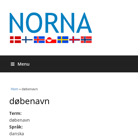
Menu
Du är här
Hem
» døbenavn
døbenavn
Term:
døbenavn
Språk:
danska