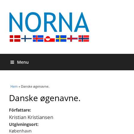
Menu
Du är här
Hem
» Danske øgenavne.
Danske øgenavne.
Författare:
Kristian Kristiansen
Utgivningsort:
København