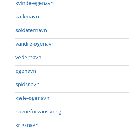
kvinde-øgenavn
kælenavn
soldaternavn
vandre-øgenavn
vedernavn
øgenavn
spidsnavn
kæle-øgenavn
navneforvanskning
krigsnavn