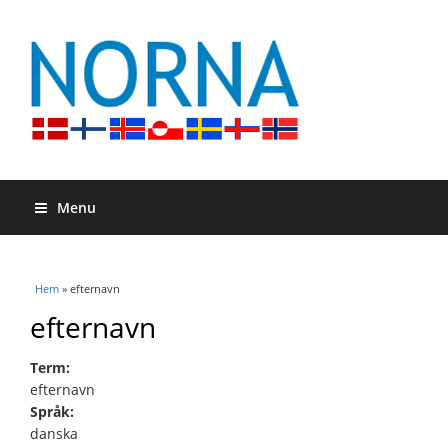
Menu
Du är här
Hem
» efternavn
efternavn
Term:
efternavn
Språk:
danska