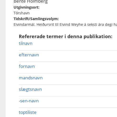
Bente Holmberg
Utgivningsort:
Tórshavn
Tidskrift/Samlingsvolym:
Eivindarmál. Heiðursrit til Eivind Weyhe á seksti ára degi h
Refererade termer i denna publikation:
tilnavn
efternavn
fornavn
mandsnavn
slægtsnavn
-sen-navn
toptiliste