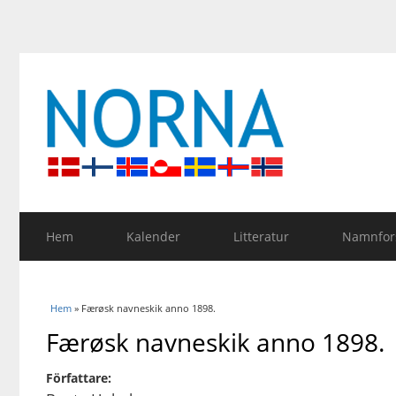
Hem
Kalender
Litteratur
Namnfors
Du är här
Hem
» Færøsk navneskik anno 1898.
Færøsk navneskik anno 1898.
Författare: