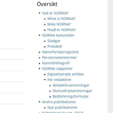
Översikt
Vad är NORNA?
What is NORNA?
Mikä NORNA?
Hvað er NORNA?
NORNA-kommittén
Stadgar
Protokoll
Namnforskarregistret
Personnamnstermer
Namnbibliografi
NORNA-rapporter
Digitaliserade artiklar
För redaktörer
Redaktörsanvisningar
Manuskriptanvisningar
Bedömningsformulär
Andra publikationer
Nya publikationer
Nyhetsbrev (t.o.m. 2013)