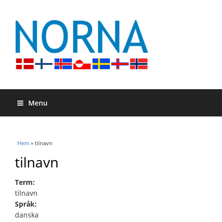
Menu
Du är här
Hem
» tilnavn
tilnavn
Term:
tilnavn
Språk:
danska