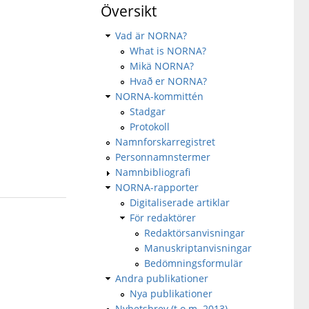
Översikt
Vad är NORNA?
What is NORNA?
Mikä NORNA?
Hvað er NORNA?
NORNA-kommittén
Stadgar
Protokoll
Namnforskarregistret
Personnamnstermer
Namnbibliografi
NORNA-rapporter
Digitaliserade artiklar
För redaktörer
Redaktörsanvisningar
Manuskriptanvisningar
Bedömningsformulär
Andra publikationer
Nya publikationer
Nyhetsbrev (t.o.m. 2013)