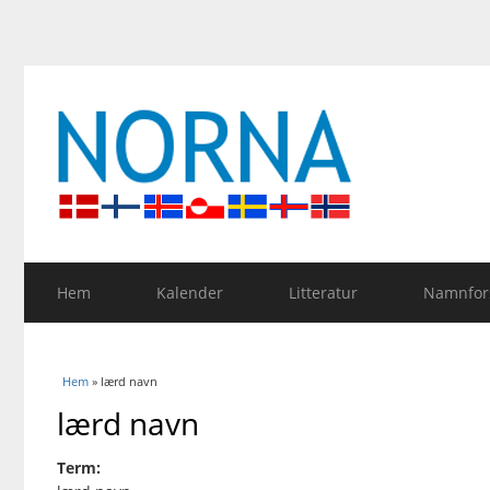
Hem
Kalender
Litteratur
Namnfors
Du är här
Hem
» lærd navn
lærd navn
Term: