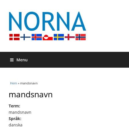
Menu
Du är här
Hem
» mandsnavn
mandsnavn
Term:
mandsnavn
Språk:
danska