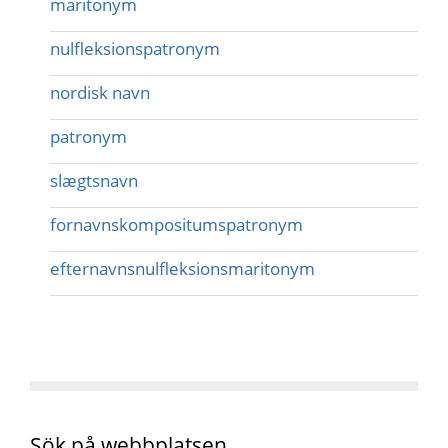
maritonym
nulfleksionspatronym
nordisk navn
patronym
slægtsnavn
fornavnskompositumspatronym
efternavnsnulfleksionsmaritonym
Sök på webbplatsen