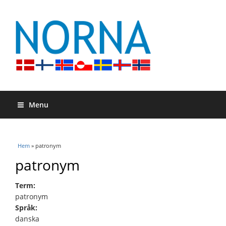
Menu
Du är här
Hem
» patronym
patronym
Term:
patronym
Språk:
danska