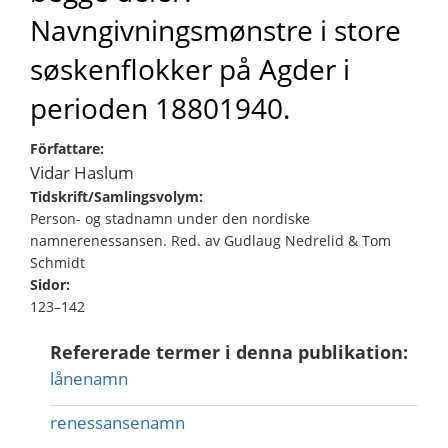
Navngivningsmønstre i store
søskenflokker på Agder i
perioden 18801940.
Författare:
Vidar Haslum
Tidskrift/Samlingsvolym:
Person- og stadnamn under den nordiske
namnerenessansen. Red. av Gudlaug Nedrelid & Tom
Schmidt
Sidor:
123–142
Refererade termer i denna publikation:
lånenamn
renessansenamn