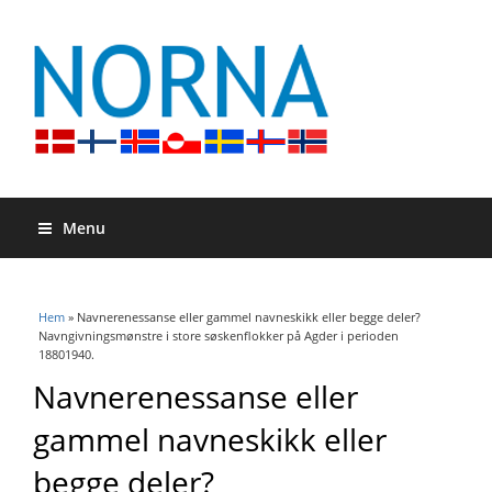
Menu
Du är här
Hem
» Navnerenessanse eller gammel navneskikk eller begge deler?
Navngivningsmønstre i store søskenflokker på Agder i perioden
18801940.
Navnerenessanse eller
gammel navneskikk eller
begge deler?