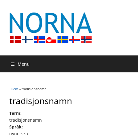
Menu
Du är här
Hem
» tradisjonsnamn
tradisjonsnamn
Term:
tradisjonsnamn
Språk:
nynorska