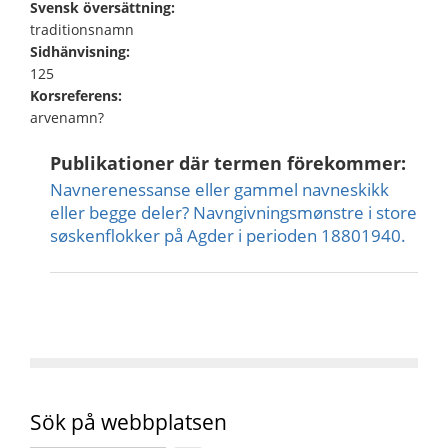
Svensk översättning:
traditionsnamn
Sidhänvisning:
125
Korsreferens:
arvenamn?
Publikationer där termen förekommer:
Navnerenessanse eller gammel navneskikk
eller begge deler? Navngivningsmønstre i store
søskenflokker på Agder i perioden 18801940.
Sök på webbplatsen