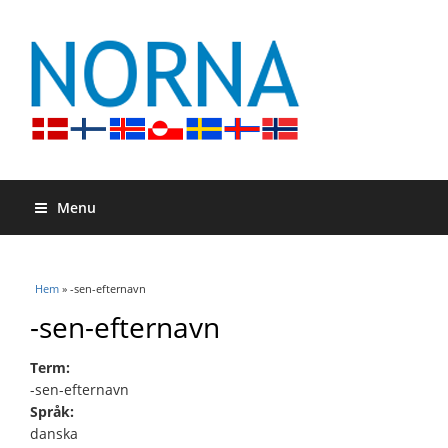
Menu
Du är här
Hem
» -sen-efternavn
-sen-efternavn
Term:
-sen-efternavn
Språk:
danska