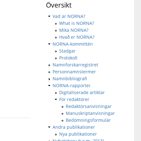
Översikt
Vad är NORNA?
What is NORNA?
Mikä NORNA?
Hvað er NORNA?
NORNA-kommittén
Stadgar
Protokoll
Namnforskarregistret
Personnamnstermer
Namnbibliografi
NORNA-rapporter
Digitaliserade artiklar
För redaktörer
Redaktörsanvisningar
Manuskriptanvisningar
Bedömningsformulär
Andra publikationer
Nya publikationer
Nyhetsbrev (t.o.m. 2013)