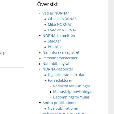
Översikt
Vad är NORNA?
What is NORNA?
Mikä NORNA?
Hvað er NORNA?
NORNA-kommittén
Stadgar
Protokoll
orp
Namnforskarregistret
Personnamnstermer
Namnbibliografi
NORNA-rapporter
Digitaliserade artiklar
För redaktörer
Redaktörsanvisningar
Manuskriptanvisningar
Bedömningsformulär
Andra publikationer
Nya publikationer
Nyhetsbrev (t.o.m. 2013)