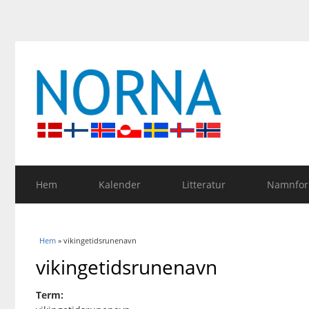
Hem
Kalender
Litteratur
Namnfors
Du är här
Hem
» vikingetidsrunenavn
vikingetidsrunenavn
Term: