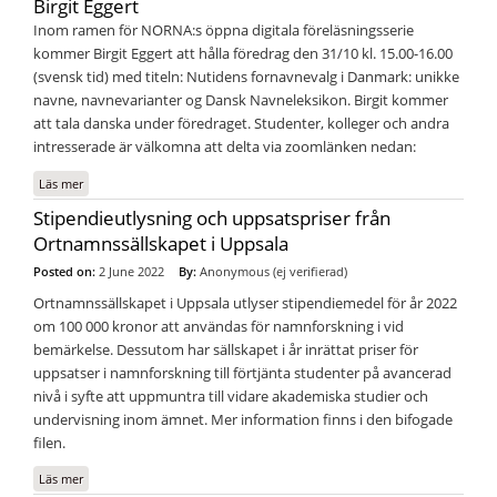
Birgit Eggert
Inom ramen för NORNA:s öppna digitala föreläsningsserie
kommer Birgit Eggert att hålla föredrag den 31/10 kl. 15.00-16.00
(svensk tid) med titeln: Nutidens fornavnevalg i Danmark: unikke
navne, navnevarianter og Dansk Navneleksikon. Birgit kommer
att tala danska under föredraget. Studenter, kolleger och andra
intresserade är välkomna att delta via zoomlänken nedan:
Läs mer
om Digital NORNA-föreläsning 31 oktober 2022 med Birgit Eggert
Stipendieutlysning och uppsatspriser från
Ortnamnssällskapet i Uppsala
Posted on:
2 June 2022
By:
Anonymous (ej verifierad)
Ortnamnssällskapet i Uppsala utlyser stipendiemedel för år 2022
om 100 000 kronor att användas för namnforskning i vid
bemärkelse. Dessutom har sällskapet i år inrättat priser för
uppsatser i namnforskning till förtjänta studenter på avancerad
nivå i syfte att uppmuntra till vidare akademiska studier och
undervisning inom ämnet. Mer information finns i den bifogade
filen.
Läs mer
om Stipendieutlysning och uppsatspriser från Ortnamnssällskapet i