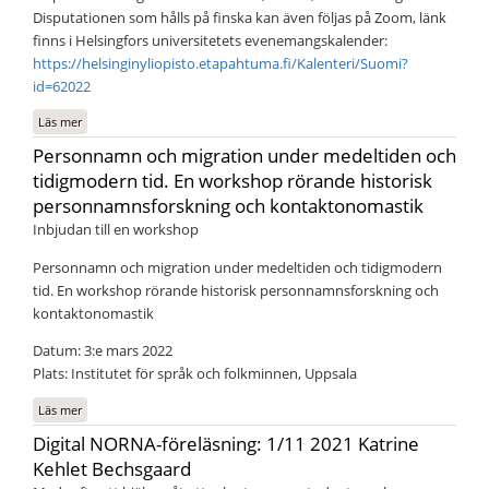
Disputationen som hålls på finska kan även följas på Zoom, länk
finns i Helsingfors universitetets evenemangskalender:
https://helsinginyliopisto.etapahtuma.fi/Kalenteri/Suomi?
id=62022
Läs mer
om Disputation: Jaakko Raunamaa, Finnic anthroponymy in the Middle
Ages: Perspectives on pre-Christian and early Christian personal names
Personnamn och migration under medeltiden och
tidigmodern tid. En workshop rörande historisk
personnamnsforskning och kontaktonomastik
Inbjudan till en workshop
Personnamn och migration under medeltiden och tidigmodern
tid. En workshop rörande historisk personnamnsforskning och
kontaktonomastik
Datum: 3:e mars 2022
Plats: Institutet för språk och folkminnen, Uppsala
Läs mer
om Personnamn och migration under medeltiden och tidigmodern tid.
En workshop rörande historisk personnamnsforskning och
Digital NORNA-föreläsning: 1/11 2021 Katrine
kontaktonomastik
Kehlet Bechsgaard