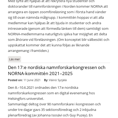
Med syfte att hjälpas åt att rekrytera nya studenter och
doktorander till namnforskningen i Norden kommer NORNA att
arrangera en öppen zoomföreläsning som i första hand vänder
sig till ovan nämnda målgrupp. I kommittén hoppas vi att alla
medlemmar kan hjälpas åt att bjuda in studenter och andra
intresserade (genom att förmedla länken till dem) samtidigt som
NORNA-medlemmarna naturligtvis själva har möjighet att delta
som åhörare vid föreläsningen. (Om konceptet blir välbesökt och
uppskattat kommer det att kunna följas av liknande
arrangemang i framtiden.)
Läs mer
om Digital NORNA-föreläsning: 1/11 2021 Katrine Kehlet Bechsgaard
Den 17:e nordiska namnforskarkongressen och
NORNA-kommittén 2021–2025
Posted on:
11 June 2021
By:
Väinö Syrjälä
Den 8.–10.6.2021 ordnades den 17:e nordiska
namnforskarkongressen som en digital evenemang hos
Helsingfors universitet.
Sammanlagt deltog över 90 namnforskare i kongressen och
under tre dagar gavs 35 sektionsföredrag och 2 inbjudna
plenarföredrag (av Johanna Isosävi och Guy Puzey). En