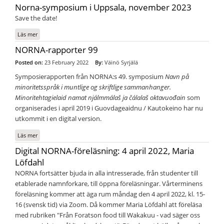
Uppsala
Norna-symposium i Uppsala, november 2023
Save the date!
Läs mer
om Norna-symposium i Uppsala, november 2023
NORNA-rapporter 99
Posted on:
23 February 2022
By:
Väinö Syrjälä
Symposierapporten från NORNA:s 49. symposium
Navn på
minoritetsspråk i muntlige og skriftlige sammanhanger.
Minoritehtagielaid namat njálmmálaš ja čálalaš oktavuođain
som
organiserades i april 2019 i Guovdageaidnu / Kautokeino har nu
utkommit i en digital version.
Läs mer
om NORNA-rapporter 99
Digital NORNA-föreläsning: 4 april 2022, Maria
Löfdahl
NORNA fortsätter bjuda in alla intresserade, från studenter till
etablerade namnforkare, till öppna föreläsningar. Vårterminens
föreläsning kommer att äga rum måndag den 4 april 2022, kl. 15-
16 (svensk tid) via Zoom. Då kommer Maria Löfdahl att föreläsa
med rubriken "Från Foratson food till Wakakuu - vad säger oss