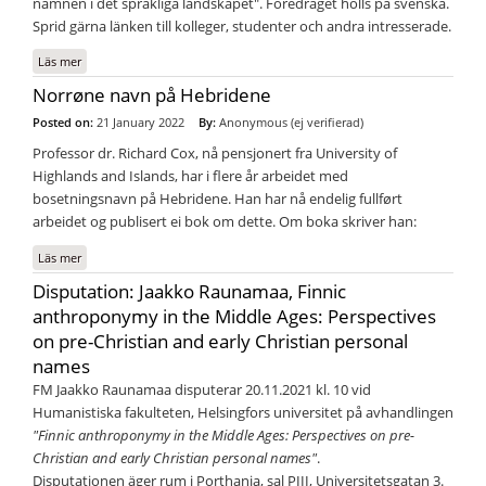
namnen i det språkliga landskapet". Föredraget hölls på svenska.
Sprid gärna länken till kolleger, studenter och andra intresserade.
Läs mer
om Digital NORNA-föreläsning: 4 april 2022, Maria Löfdahl
Norrøne navn på Hebridene
Posted on:
21 January 2022
By:
Anonymous (ej verifierad)
Professor dr. Richard Cox, nå pensjonert fra University of
Highlands and Islands, har i flere år arbeidet med
bosetningsnavn på Hebridene. Han har nå endelig fullført
arbeidet og publisert ei bok om dette. Om boka skriver han:
Läs mer
om Norrøne navn på Hebridene
Disputation: Jaakko Raunamaa, Finnic
anthroponymy in the Middle Ages: Perspectives
on pre-Christian and early Christian personal
names
FM Jaakko Raunamaa disputerar 20.11.2021 kl. 10 vid
Humanistiska fakulteten, Helsingfors universitet på avhandlingen
"Finnic anthroponymy in the Middle Ages: Perspectives on pre-
Christian and early Christian personal names"
.
Disputationen äger rum i Porthania, sal PIII, Universitetsgatan 3.