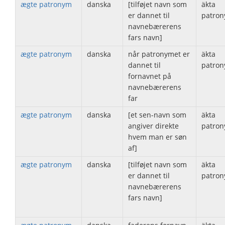
ægte patronym
danska
[tilføjet navn som
äkta
er dannet til
patron
navnebærerens
fars navn]
ægte patronym
danska
når patronymet er
äkta
dannet til
patron
fornavnet på
navnebærerens
far
ægte patronym
danska
[et sen-navn som
äkta
angiver direkte
patron
hvem man er søn
af]
ægte patronym
danska
[tilføjet navn som
äkta
er dannet til
patron
navnebærerens
fars navn]