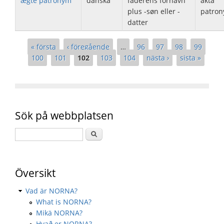
ægte patronym
danska
faderens fornavn
äkta
plus -søn eller -
patron
datter
Sidor
« första
‹ föregående
…
96
97
98
99
100
101
102
103
104
nästa ›
sista »
Sök på webbplatsen
Översikt
Vad är NORNA?
What is NORNA?
Mikä NORNA?
Hvað er NORNA?