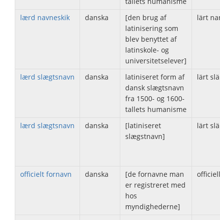
tallets humanisme
lærd navneskik
danska
[den brug af
lärt n
latinisering som
blev benyttet af
latinskole- og
universitetselever]
lærd slægtsnavn
danska
latiniseret form af
lärt s
dansk slægtsnavn
fra 1500- og 1600-
tallets humanisme
lærd slægtsnavn
danska
[latiniseret
lärt s
slægstnavn]
officielt fornavn
danska
[de fornavne man
officie
er registreret med
hos
myndighederne]