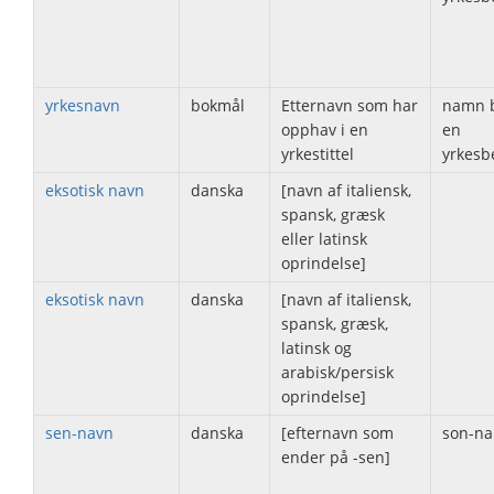
yrkesnavn
bokmål
Etternavn som har
namn bi
opphav i en
en
yrkestittel
yrkesb
eksotisk navn
danska
[navn af italiensk,
spansk, græsk
eller latinsk
oprindelse]
eksotisk navn
danska
[navn af italiensk,
spansk, græsk,
latinsk og
arabisk/persisk
oprindelse]
sen-navn
danska
[efternavn som
son-n
ender på -sen]