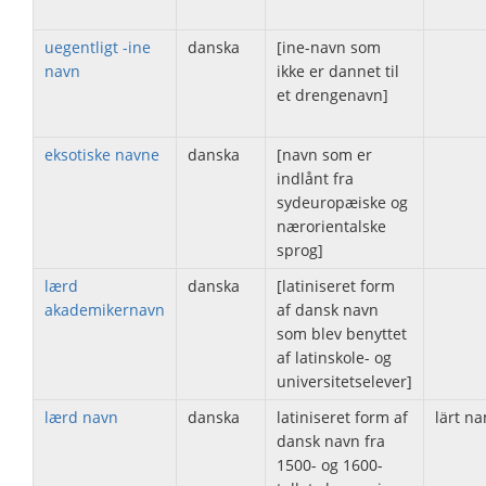
uegentligt -ine
danska
[ine-navn som
navn
ikke er dannet til
et drengenavn]
eksotiske navne
danska
[navn som er
indlånt fra
sydeuropæiske og
nærorientalske
sprog]
lærd
danska
[latiniseret form
akademikernavn
af dansk navn
som blev benyttet
af latinskole- og
universitetselever]
lærd navn
danska
latiniseret form af
lärt n
dansk navn fra
1500- og 1600-