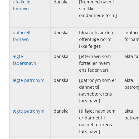
ufolkeligt
danska
[fremmed navn i
fornavn
sin ikke-
omdannede form]
uofficielt
danska
tilnavn hvor den
inoffici
fornavn
offentlige norm
förna
ikke følges
ægte
danska
[efternavn som
äkta f
fadersnavn
fortæller hvem
ens fader var]
ægte patronym
danska
[patronym som er
äkta
dannet til
patron
navnebærerens
fars navn]
ægte patronym
danska
[tilføjet navn som
äkta
er dannet til
patron
navnebærerens
fars navn]