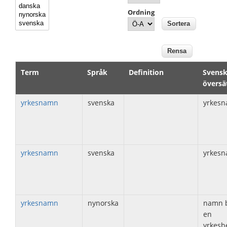
Ordning
Term
Språk
Definition
Svens
översä
yrkesnamn
svenska
yrkes
yrkesnamn
svenska
yrkes
yrkesnamn
nynorska
namn bi
en
yrkesb